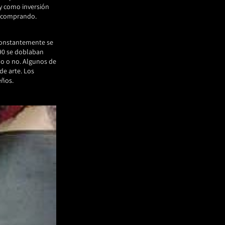
 y como inversión
s comprando.
 constantemente se
990 se doblaban
ado o no. Algunos de
de arte. Los
eños.