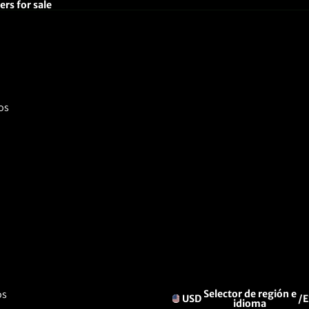
rs for sale
os
os
Selector de región e
USD
/
E
idioma