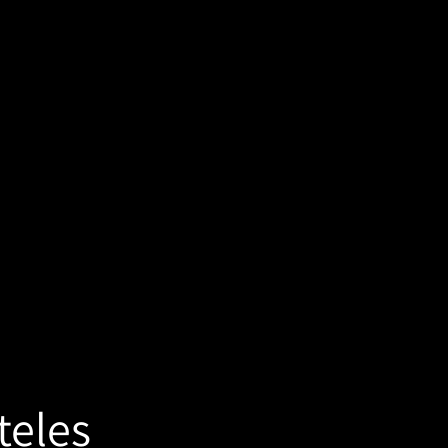
Otras opciones de inicio de sesión
Pedidos
Perfil
teles