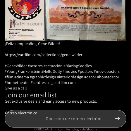
¡Feliz cumpleaños, Gene Wilder!
https://eartfilm.com/collections/gene-wilder
#GeneWilder #actores #actuación #BlazingSaddles
#YoungFrankenstein #HelloDolly #movies #posters #movieposters
#film #cinema #graphicdesign #interiordesign #decor #homedecor
#hometheater #setdressing eartfilm.com
Give us a call
Join our email list
Política de reembolso
Política de privacidad
Get exclusive deals and early access to new products.
Términos del servicio
Correo electrónico
Política de envío
Información de contacto
© 2026
eArtFilm.com
,
Tecnología de Shopify