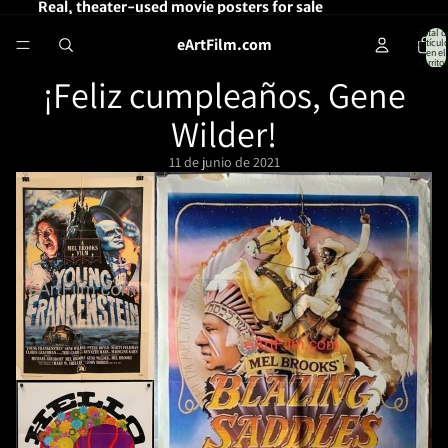
Real, theater-used movie posters for sale
Total d
eArtFilm.com
artícul
en el
carrito:
¡Feliz cumpleaños, Gene
Wilder!
11 de junio de 2021